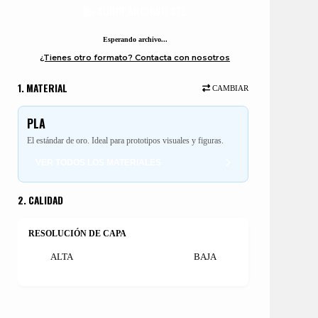
SUBIR ARCHIVO STL
PLA
Estándar de oro. Prototipos y figuras.
Esperando archivo...
¿Tienes otro formato? Contacta con nosotros
PETG
Más resistente y duradero.
1. MATERIAL
CAMBIAR
TPU (Flexible)
PLA
Goma flexible. Fundas y sellos.
El estándar de oro. Ideal para prototipos visuales y figuras.
VER TODOS LOS MATERIALES
ABS
2. CALIDAD
Resistente y post-procesable.
ASA
RESOLUCIÓN DE CAPA
Resistente UV. Ideal exteriores.
ALTA
MEDIA
BAJA
Policarbonato (PC)
Extremadamente resistente impactos/calor.